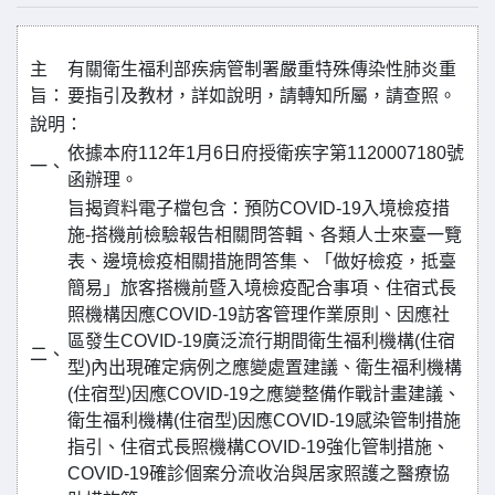
主
有關衛生福利部疾病管制署嚴重特殊傳染性肺炎重
旨：
要指引及教材，詳如說明，請轉知所屬，請查照。
說明：
依據本府112年1月6日府授衛疾字第1120007180號
一、
函辦理。
旨揭資料電子檔包含：預防COVID-19入境檢疫措
施-搭機前檢驗報告相關問答輯、各類人士來臺一覽
表、邊境檢疫相關措施問答集、「做好檢疫，抵臺
簡易」旅客搭機前暨入境檢疫配合事項、住宿式長
照機構因應COVID-19訪客管理作業原則、因應社
區發生COVID-19廣泛流行期間衛生福利機構(住宿
二、
型)內出現確定病例之應變處置建議、衛生福利機構
(住宿型)因應COVID-19之應變整備作戰計畫建議、
衛生福利機構(住宿型)因應COVID-19感染管制措施
指引、住宿式長照機構COVID-19強化管制措施、
COVID-19確診個案分流收治與居家照護之醫療協