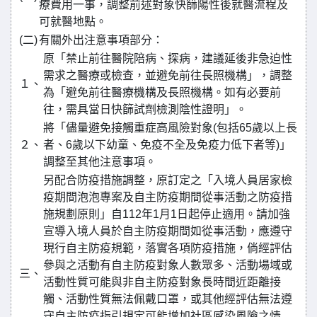
療費用一事，調整前述對象快篩陽性後就醫流程及
可就醫地點。
(二)
有關外出注意事項部分：
原「禁止前往醫院陪病、探病，建議延後非急迫性
需求之醫療或檢查，並避免前往長照機構」，調整
１、
為「避免前往醫療機構及長照機構。如有必要前
往，需具當日快篩試劑檢測陰性證明」。
將「儘量避免接觸重症高風險對象(包括65歲以上長
２、
者、6歲以下幼童、免疫不全及免疫力低下者等)」
調整至其他注意事項。
另配合防疫措施調整，原訂定之「入境人員居家檢
疫期間泡泡專案及自主防疫期間從事活動之防疫措
施規劃原則」自112年1月1日起停止適用。請加強
宣導入境人員於自主防疫期間如從事活動，應遵守
現行自主防疫規範，落實各項防疫措施，倘經評估
參與之活動有自主防疫對象人數眾多、活動場域或
三、
活動性質可能與非自主防疫對象長時間近距離接
觸、活動性質無法佩戴口罩，或其他經評估無法遵
守自主防疫指引規定可能增加社區感染風險之情