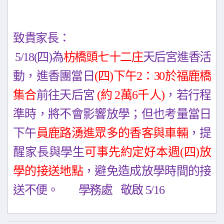
5/
致貴家長：
5/18(
四
)
為
枋橋頭七十二庄
天后宮進香活
動，進香團當日
(
四
)
下午
2
：
30
於福鹿橋
集合
前往天后宮
(
約
2
萬
6
千人
)
，若行程
準時，將不會影響放學；但也考量當日
下午
員鹿路湧進眾多的香客與車輛
，提
醒家長與學生
可事先約定好本週(四)放
學的接送地點
，避免造成放學時間的接
送不便。
學務處
敬啟 5/16