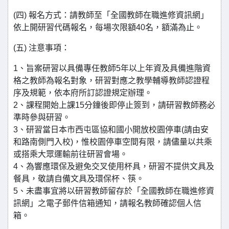
(四) 報名方式：請教師至「全國教師在職進修資訊網」
依上開研習代碼報名，每場次限額40名，額滿為止。
(五) 注意事項：
1、旨案研習以具備專任教師5年以上年資及具備進階資
格之教師為報名對象，研習對應之教學輔導教師認證程
序及規範，依本府所訂認證規定辦理。
2、課程開始上課15分鐘後即停止簽到，請研習教師務必
準時參與研習。
3、研習當日本市西屯區協和國小開放校園停車(請由安
和路南側門入校)，惟校園停車空間有限，請儘量以共乘
或搭乘大眾運輸前往研習會場。
4、為響應環保及避免交叉使用杯具，研習不提供文具及
餐具，敬請自備文具及環保杯、筷。
5、未盡事宜將以研習教師留存於「全國教師在職進修資
訊網」之電子郵件信箱通知，請報名教師確認個人信
箱。