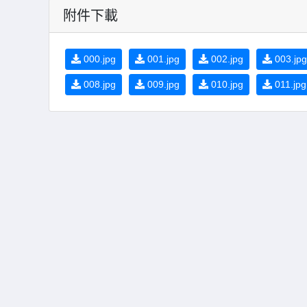
附件下載
000.jpg
001.jpg
002.jpg
003.jpg
008.jpg
009.jpg
010.jpg
011.jpg