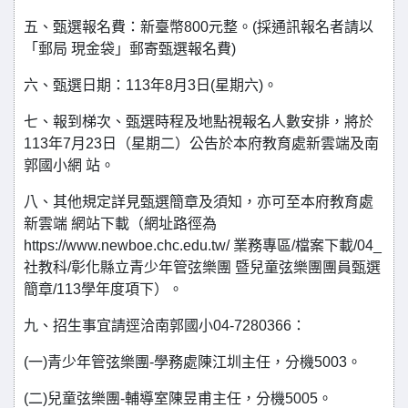
五、甄選報名費：新臺幣800元整。(採通訊報名者請以
「郵局 現金袋」郵寄甄選報名費)
六、甄選日期：113年8月3日(星期六)。
七、報到梯次、甄選時程及地點視報名人數安排，將於
113年7月23日（星期二）公告於本府教育處新雲端及南
郭國小網 站。
八、其他規定詳見甄選簡章及須知，亦可至本府教育處
新雲端 網站下載（網址路徑為
https://www.newboe.chc.edu.tw/ 業務專區/檔案下載/04_
社教科/彰化縣立青少年管弦樂團 暨兒童弦樂團團員甄選
簡章/113學年度項下）。
九、招生事宜請逕洽南郭國小04-7280366：
(一)青少年管弦樂團-學務處陳江圳主任，分機5003。
(二)兒童弦樂團-輔導室陳昱甫主任，分機5005。