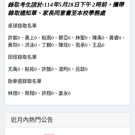
錄取考生請於:114
年5月28日下午 2時前
，攜帶
錄取通知單、家長同意書至本校學務處
桌球錄取名單
許宸0、黃上0、粘雨0、鄭亞0、林聖0、陳禹0、黃睿0、
黃
㡂
0
、洪泳0、丁麒0、陳玟0、翁承0、王品0
田徑錄取名單
尤禹0、粘祐0、許酩0、湯昀0、呂懿0
跆拳道錄取名單
林煜0、蔡翔0、許翔0、姜永0
近月內熱門公告