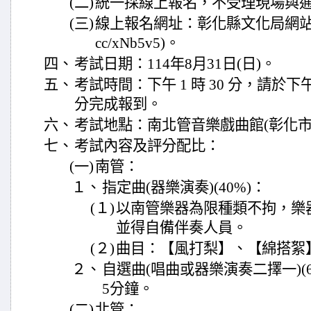
(二)
統一採線上報名，不受理現場與
(三)
線上報名網址：彰化縣文化局網站／最新消息
cc/xNb5v5)。
四、
考試日期：114年8月31日(日)。
五、
考試時間：下午 1 時 30 分，請於下午 12
分完成報到。
六、
考試地點：南北管音樂戲曲館(彰化市
七、
考試內容及評分配比：
(一)
南管：
１、
指定曲(器樂演奏)(40%)：
(１)
以南管樂器為限種類不拘，樂
並得自備伴奏人員。
(２)
曲目：【風打梨】、【綿搭絮
２、
自選曲(唱曲或器樂演奏二擇一)(
5分鐘。
(二)
北管：