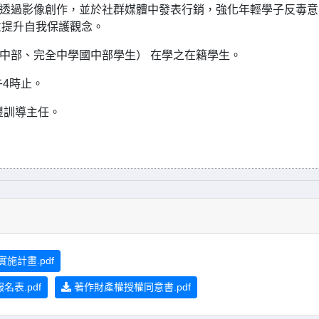
，透過影像創作，並於社群媒體中發表行銷，強化年輕學子反毒意
並提升自我保護觀念。
國中部、完全中學國中部學生） 在學之在籍學生。
午4時止。
勝豐訓導主任。
施計畫.pdf
表.pdf
著作財產權授權同意書.pdf