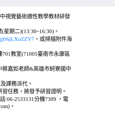
國中視覺藝術適性教學教材研發
期二)(13:30~16:30)。
Pegjfr6jLXoZZY7
，或掃描附件海
701教室(71005臺南市永康區
中蔡嘉如老師&高雄市蚵寮國中
假及課務派代。
研習任務，將發予研習證明。
6-2533131分機7309 ，電
.com)。