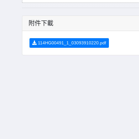
附件下載
114HG00491_1_03093910220.pdf