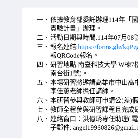
一、
依據教育部委託辦理114年「
實驗計畫」辦理。
二、
活動日期與時間:114年07月08號(星
三、
報名連結:
https://forms.gle/kq
報QRCode報名。
四、
研習地點:南臺科技大學 W棟7樓
南台街1號)。
五、
本場研習將邀請高雄市中山高
李佳蕙老師擔任講師。
六、
本研習參與教師可申請公(差)
七、
教師全程參與研習課程且完成
八、
連絡窗口：洪億琇專任助理( 電話:0
子郵件: angel19960826@gmail