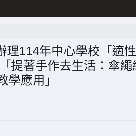
理114年中心學校「適
-「提著手作去生活：傘繩
網教學應用」