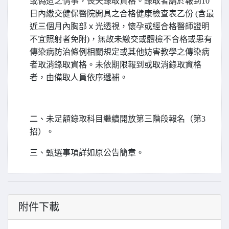
或偽造之情事，喪失錄取資格。錄取者請於報到10
日內繳交健保醫院開具之合格健康檢查表乙份 (含最
近三個月內胸部ｘ光透視，懷孕或經合格醫師證明
不宜照射者免附)，無故未繳交或體檢不合格或患有
傳染病防治條例相關規定或其他妨害教學之傳染病
者取消錄取資格。未依期限報到或取消錄取資格
者，由備取人員依序遞補。
二、未足額錄取科目繼續開放第三階段報名（第3
招）。
三、甄選事項詳如原公告簡章。
附件下載