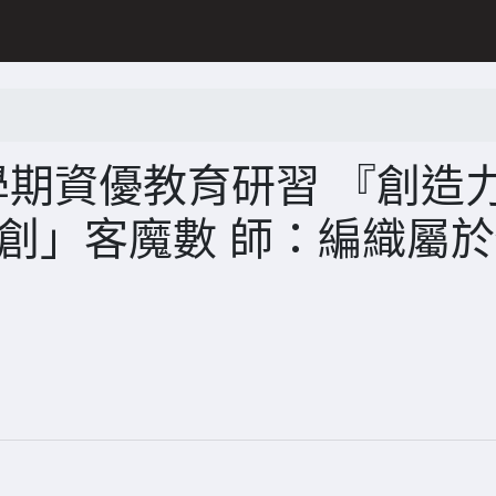
學期資優教育研習 『創造
創」客魔數 師：編織屬
』