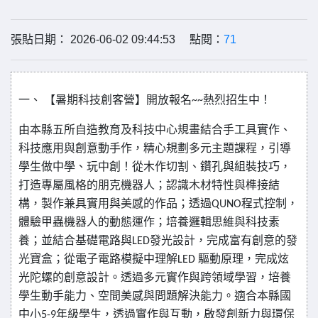
張貼日期： 2026-06-02 09:44:53 點閱：
71
一、
【暑期科技創客營】開放報名
熱烈招生中！
~~
由本縣五所自造教育及科技中心規畫結合手工具實作、
科技應用與創意動手作，精心規劃多元主題課程，引導
學生做中學、玩中創！從木作切割、鑽孔與組裝技巧，
打造專屬風格的朋克機器人；認識木材特性與榫接結
構，製作兼具實用與美感的作品；透過
程式控制，
QUNO
體驗甲蟲機器人的動態運作；培養邏輯思維與科技素
養；並結合基礎電路與
發光設計，完成富有創意的發
LED
光寶盒；從電子電路模擬中理解
驅動原理，完成炫
LED
光陀螺的創意設計。透過多元實作與跨領域學習，培養
學生動手能力、空間美感與問題解決能力。適合本縣國
中小
年級學生，透過實作與互動，啟發創新力與環保
5-9