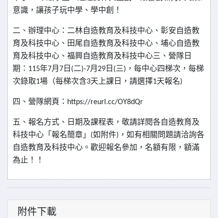
意識，讓孩子玩中學、學中創！
二、辦理中心：二林自造教育及科技中心、彰安自造教
育及科技中心、田尾自造教育及科技中心、埔心自造教
育及科技中心、福興自造教育及科技中心三、營隊日
期：
年
月
日
二
月
日
三
，每中心四梯次，每梯
115
7
7
(
)-7
29
(
)
次錄取
場（每梯次含
天上課日，請選擇
天報名
1
3
1
)
四、營隊網頁：
https://reurl.cc/OY8dQr
五、報名方式、日期及課程表，敬請詳閱各自造教育及
科技中心「報名簡章」
如附件
，如有相關問題請洽詢各
(
)
自造教育及科技中心。歡迎報名參加，名額有限，額滿
為止！！
附件下載