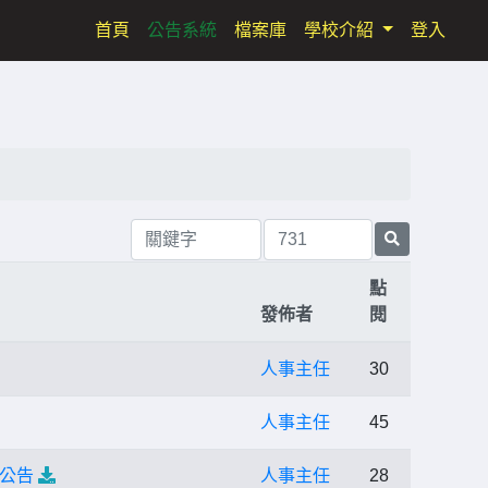
(current)
首頁
公告系統
檔案庫
學校介紹
登入
點
發佈者
閱
人事主任
30
人事主任
45
考公告
人事主任
28