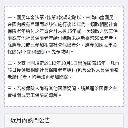
一、國民年金法第7條第3款規定略以，未滿65歲國民，
在國內設有戶籍而於該法施行後15年內，領取相關社會
保險老年給付之年資合計未達15年或一次領取之勞工保
險或其他社會保險老年給付總額未達新臺幣50萬元者，
除應參加或已參加相關社會保險者外，應參加國民年金
保險(以下簡稱國保)。先予敘明。
二、次查上開規定於112年10月1日實施屆滿15年，凡自
該日後領取相關社會保險老年給付(包含公教人員保險養
老給付)者，均無法再參加國保。
三、若被保險人尚有其他國保疑問，請其逕洽國保之主
管機關或勞工保險局瞭解。
近月內熱門公告