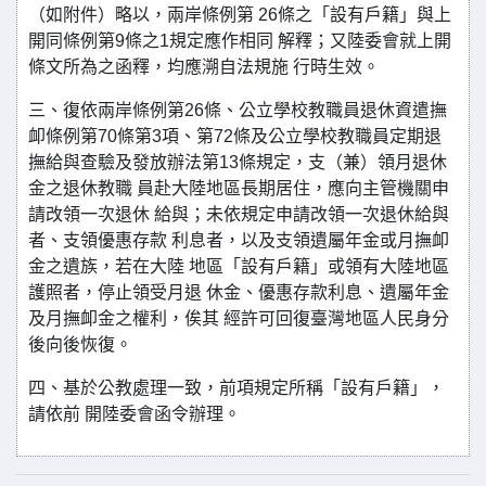
（如附件）略以，兩岸條例第 26條之「設有戶籍」與上
開同條例第9條之1規定應作相同 解釋；又陸委會就上開
條文所為之函釋，均應溯自法規施 行時生效。
三、復依兩岸條例第26條、公立學校教職員退休資遣撫
卹條例第70條第3項、第72條及公立學校教職員定期退
撫給與查驗及發放辦法第13條規定，支（兼）領月退休
金之退休教職 員赴大陸地區長期居住，應向主管機關申
請改領一次退休 給與；未依規定申請改領一次退休給與
者、支領優惠存款 利息者，以及支領遺屬年金或月撫卹
金之遺族，若在大陸 地區「設有戶籍」或領有大陸地區
護照者，停止領受月退 休金、優惠存款利息、遺屬年金
及月撫卹金之權利，俟其 經許可回復臺灣地區人民身分
後向後恢復。
四、基於公教處理一致，前項規定所稱「設有戶籍」，
請依前 開陸委會函令辦理。