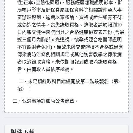
性)正本 (查驗後歸還)、服務經歷離職證明影本、郵
局帳戶影本及健保眷屬加保資料等相關證件至人事
室辦理報到，逾期以棄權論。資格或證件如有不符
或偽造之情事，喪失錄取資格。錄取者請於報到10
日內繳交健保醫院開具之合格健康檢查表乙份 (含最
近三個月內胸部ｘ光透視，懷孕或經合格醫師證明
不宜照射者免附)，無故未繳交或體檢不合格或患有
傳染病防治條例相關規定或其他妨害教學之傳染病
者取消錄取資格。未依期限報到或取消錄取資格
者，由備取人員依序遞補。
二、未足額錄取科目繼續開放第二階段報名（第2
招）：
三、甄選事項詳如原公告簡章。
附件下載