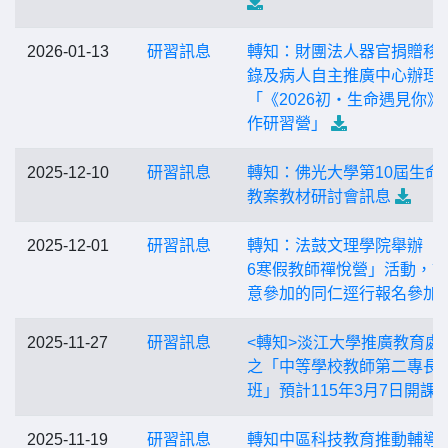
2026-01-13
研習訊息
轉知：財團法人器官捐贈移
錄及病人自主推廣中心辦理
「《2026初・生命遇見你》
作研習營」
2025-12-10
研習訊息
轉知：佛光大學第10屆生命
教案教材研討會訊息
2025-12-01
研習訊息
轉知：法鼓文理學院舉辦「2
6寒假教師禪悅營」活動，
意參加的同仁逕行報名參加
2025-11-27
研習訊息
<轉知>淡江大學推廣教育處
之「中等學校教師第二專長
班」預計115年3月7日開課
2025-11-19
研習訊息
轉知中區科技教育推動輔導