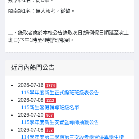
數學科
1
名：簡
O
華。
閩南語
1
名：無人報考，從缺。
二、錄取者應於本校公告錄取次日
(
遇例假日順延至次上
班日
)
下午
1
時至
4
時辦理報到。
近月內熱門公告
2026-07-16
1774
115學年度新生正式編班班級表公告
2026-07-08
1112
115新生暑假輔導班級名單
2026-07-20
907
115學年度新生安置暨導師抽籤公告
2026-07-08
332
114學年度第二學期第三次段考學習優異學生榜