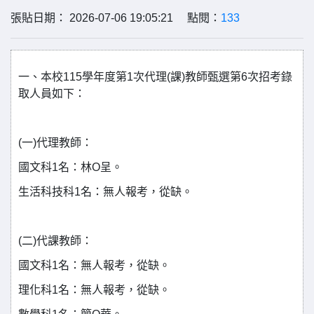
張貼日期： 2026-07-06 19:05:21 點閱：
133
一、本校
115
學年度第
1
次代理
(
課
)
教師甄選第
6
次招考錄
取人員如下：
(
一
)
代理教師：
國文科
1
名：林
O
呈。
生活科技科
1
名：無人報考，從缺。
(
二
)
代課教師：
國文科
1
名：無人報考，從缺。
理化科
1
名：無人報考，從缺。